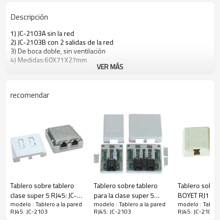
Descripción
1) JC-2103A sin la red
2) JC-2103B con 2 salidas de la red
3) De boca doble, sin ventilación
4) Medidas:60X71X27mm
VER MÁS
recomendar
Tablero sobre tablero
Tablero sobre tablero
Tablero sobre
clase super 5 RJ45: JC-
para la clase super 5
BOYET RJ11:J
modelo : Tablero a la pared
modelo : Tablero a la pared
modelo : Tabler
2111
(con PCB) :JC-2108
RJ45: JC-2103
RJ45: JC-2103
RJ45: JC-2103