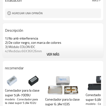
Evaluacion
MÁS
AGREGAR UNA OPINIÓN
Descripción
1) No anti-interferencia
2) De color negro, con marca de colores
3) Módulo COLON IDC
4) Medidas:66X36X26mm
VER MÁS
recomendar
Conectador para la clase
Conectador par
super 5:JA-7009U
Conectador para la clase
modelo : Conectador para
super 6:JA41
la clase super 5:JA4102U
modelo : Conec
super 6: JA4103S