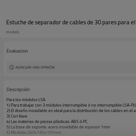
Estuche de separador de cables de 30 pares para el 
modelo
Evaluacion
AGREGAR UNA OPINIÓN
Descripción
Para los módulos LSA
1) Para trabajar con 3 módulos interrumpible ó no interrumpible LSA-P
2) El diseño inoxidable es ideal para la distribución de los cables en el ai
3) Con llave
4) Las materias de piezas plásticas: ABS ó PC
5) La base de soporte: acero inoxidable de espesor 1mm
6) Medidas:240×165×101mm.