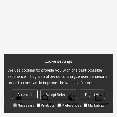
Cookie settings
We use cookies to provide you with the best possible
experience. They also allow us to analyze user behavior in
order to constantly improve the website for you.
Accept all
Accept Selection
Reject All
Inicio
búsqueda
categoría
Enviar consulta
Necessary
Analytics
Preferences
Marketing